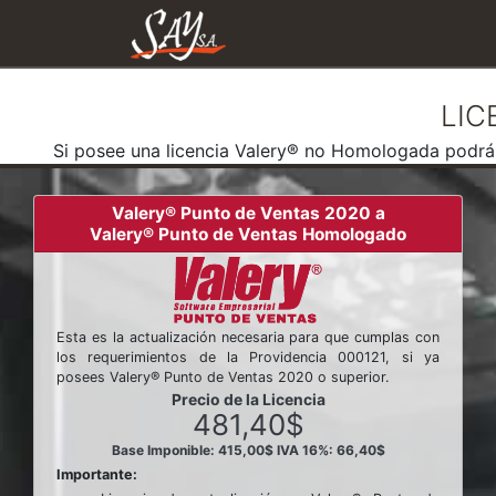
LIC
Si posee una licencia Valery® no Homologada podrá a
Valery® Punto de Ventas 2020 a
Valery® Punto de Ventas Homologado
Esta es la actualización necesaria para que cumplas con
los requerimientos de la Providencia 000121, si ya
posees Valery® Punto de Ventas 2020 o superior.
Precio de la Licencia
481,40$
Base Imponible: 415,00$
IVA 16%: 66,40$
Importante: