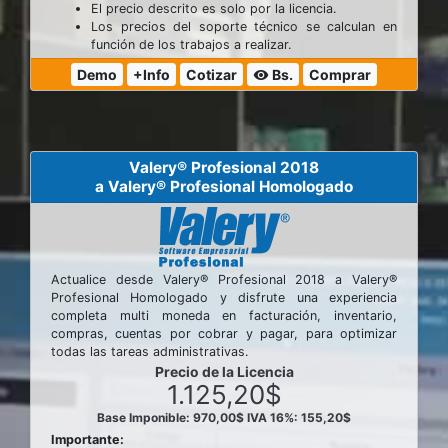
El precio descrito es solo por la licencia.
Los precios del soporte técnico se calculan en
función de los trabajos a realizar.
Demo
+Info
Cotizar
Bs.
Comprar
visibility
Valery® Profesional 2018
a Valery® Profesional Homologado
Actualice desde Valery® Profesional 2018 a Valery®
Profesional Homologado y disfrute una experiencia
completa multi moneda en facturación, inventario,
compras, cuentas por cobrar y pagar, para optimizar
todas las tareas administrativas.
Precio de la Licencia
1.125,20$
Base Imponible: 970,00$
IVA 16%: 155,20$
Importante: