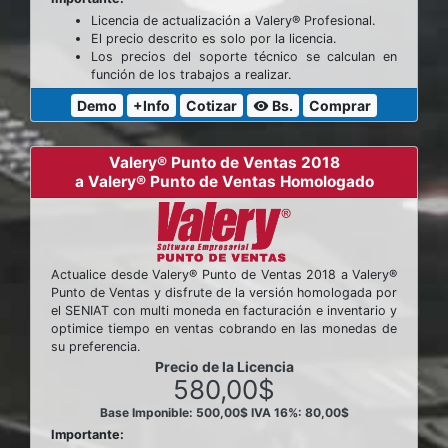
Licencia de actualización a Valery® Profesional.
El precio descrito es solo por la licencia.
Los precios del soporte técnico se calculan en
función de los trabajos a realizar.
Demo
+Info
Cotizar
Bs.
Comprar
visibility
Valery® Punto de Ventas 2018
a Valery® Punto de Ventas Homologado
Actualice desde Valery® Punto de Ventas 2018 a Valery®
Punto de Ventas y disfrute de la versión homologada por
el SENIAT con multi moneda en facturación e inventario y
optimice tiempo en ventas cobrando en las monedas de
su preferencia.
Precio de la Licencia
580,00$
Base Imponible: 500,00$
IVA 16%: 80,00$
Importante: