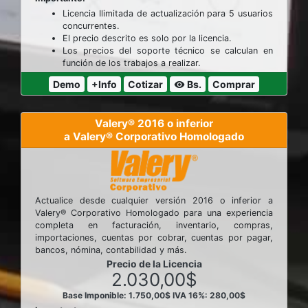
Licencia Ilimitada de actualización para 5 usuarios
concurrentes.
El precio descrito es solo por la licencia.
Los precios del soporte técnico se calculan en
función de los trabajos a realizar.
Demo
+Info
Cotizar
Bs.
Comprar
visibility
Valery® 2016 o inferior
a Valery® Corporativo Homologado
Actualice desde cualquier versión 2016 o inferior a
Valery® Corporativo Homologado para una experiencia
completa en facturación, inventario, compras,
importaciones, cuentas por cobrar, cuentas por pagar,
bancos, nómina, contabilidad y más.
Precio de la Licencia
2.030,00$
Base Imponible: 1.750,00$
IVA 16%: 280,00$