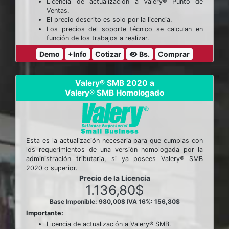
Licencia de actualización a Valery® Punto de
Ventas.
El precio descrito es solo por la licencia.
Los precios del soporte técnico se calculan en
función de los trabajos a realizar.
Demo
+Info
Cotizar
Bs.
Comprar
visibility
Valery® SMB 2020 a
Valery® SMB Homologado
Esta es la actualización necesaria para que cumplas con
los requerimientos de una versión homologada por la
administración tributaria, si ya posees Valery® SMB
2020 o superior.
Precio de la Licencia
1.136,80$
Base Imponible: 980,00$
IVA 16%: 156,80$
Importante:
Licencia de actualización a Valery® SMB.