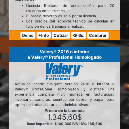
Licencia Ilimitada de actualización para 20
usuarios concurrentes.
El precio descrito es solo por la licencia.
Los precios del soporte técnico se calculan en
función de los trabajos a realizar.
Demo
+Info
Cotizar
Bs.
Comprar
visibility
Valery® 2016 o inferior
a Valery® Profesional Homologado
Actualice desde cualquier versión 2016 o inferior a
Valery® Profesional Homologado y disfrute una
experiencia completa multi moneda en facturación,
inventario, compras, cuentas por cobrar y pagar, para
optimizar todas las tareas administrativas.
Precio de la Licencia
1.345,60$
Base Imponible: 1.160,00$
IVA 16%: 185,60$