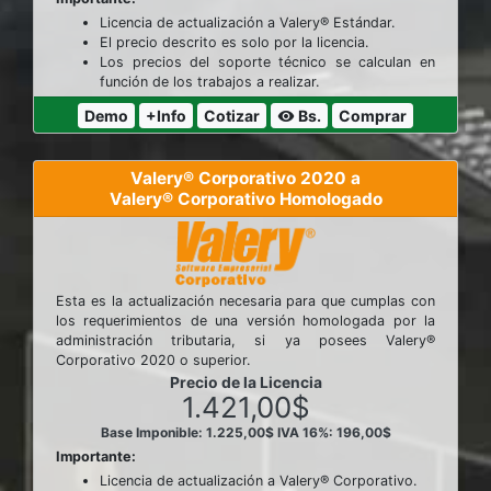
Licencia de actualización a Valery® Estándar.
El precio descrito es solo por la licencia.
Los precios del soporte técnico se calculan en
función de los trabajos a realizar.
Demo
+Info
Cotizar
Bs.
Comprar
visibility
Valery® Corporativo 2020 a
Valery® Corporativo Homologado
Esta es la actualización necesaria para que cumplas con
los requerimientos de una versión homologada por la
administración tributaria, si ya posees Valery®
Corporativo 2020 o superior.
Precio de la Licencia
1.421,00$
Base Imponible: 1.225,00$
IVA 16%: 196,00$
Importante:
Licencia de actualización a Valery® Corporativo.