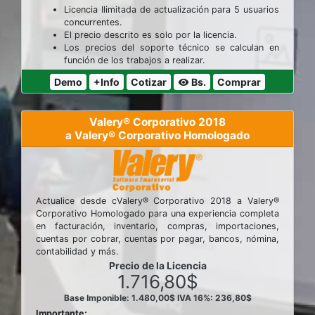
Licencia Ilimitada de actualización para 5 usuarios
concurrentes.
El precio descrito es solo por la licencia.
Los precios del soporte técnico se calculan en
función de los trabajos a realizar.
Demo
+Info
Cotizar
Bs.
Comprar
visibility
Valery® Corporativo 2018
a Valery® Corporativo Homologado
Actualice desde cValery® Corporativo 2018 a Valery®
Corporativo Homologado para una experiencia completa
en facturación, inventario, compras, importaciones,
cuentas por cobrar, cuentas por pagar, bancos, nómina,
contabilidad y más.
Precio de la Licencia
1.716,80$
Base Imponible: 1.480,00$
IVA 16%: 236,80$
Importante: