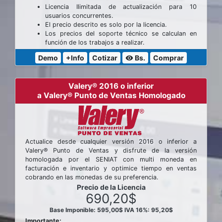
Licencia Ilimitada de actualización para 10
usuarios concurrentes.
El precio descrito es solo por la licencia.
Los precios del soporte técnico se calculan en
función de los trabajos a realizar.
Demo
+Info
Cotizar
Bs.
Comprar
visibility
Valery® 2016 o inferior
a Valery® Punto de Ventas Homologado
Actualice desde cualquier versión 2016 o inferior a
Valery® Punto de Ventas y disfrute de la versión
homologada por el SENIAT con multi moneda en
facturación e inventario y optimice tiempo en ventas
cobrando en las monedas de su preferencia.
Precio de la Licencia
690,20$
Base Imponible: 595,00$
IVA 16%: 95,20$
Importante: