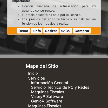
Importante:
Licencia Ilimitada de actualización para 20
usuarios concurrentes.
El precio descrito es solo por la licencia.
Los precios del soporte técnico se calculan en
función de los trabajos a realizar.
Demo
+Info
Cotizar
Bs.
Comprar
visibility
Mapa del Sitio
Inicio
Servicios
Información General
Servicio Técnico de PC y Redes
Máquinas Fiscales
Valery® Software
Genio® Software
Máquinas Fiscales