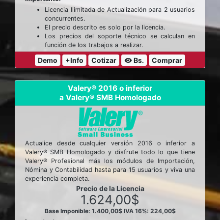
Licencia Ilimitada de Actualización para 2 usuarios
concurrentes.
El precio descrito es solo por la licencia.
Los precios del soporte técnico se calculan en
función de los trabajos a realizar.
Demo
+Info
Cotizar
Bs.
Comprar
visibility
Valery® 2016 o inferior
a Valery® SMB Homologado
Actualice desde cualquier versión 2016 o inferior a
Valery® SMB Homologado y disfrute todo lo que tiene
Valery® Profesional más los módulos de Importación,
Nómina y Contabilidad hasta para 15 usuarios y viva una
experiencia completa.
Precio de la Licencia
1.624,00$
Base Imponible: 1.400,00$
IVA 16%: 224,00$