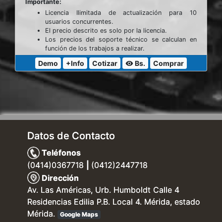
Importante:
Licencia Ilimitada de actualización para 10
usuarios concurrentes.
El precio descrito es solo por la licencia.
Los precios del soporte técnico se calculan en
función de los trabajos a realizar.
Demo
+Info
Cotizar
Bs.
Comprar
visibility
Datos de Contacto
Teléfonos
(0414)0367718
|
(0412)2447718
Dirección
Av. Las Américas, Urb. Humboldt Calle 4
Residencias Edilia P.B. Local 4. Mérida, estado
Mérida.
Google Maps