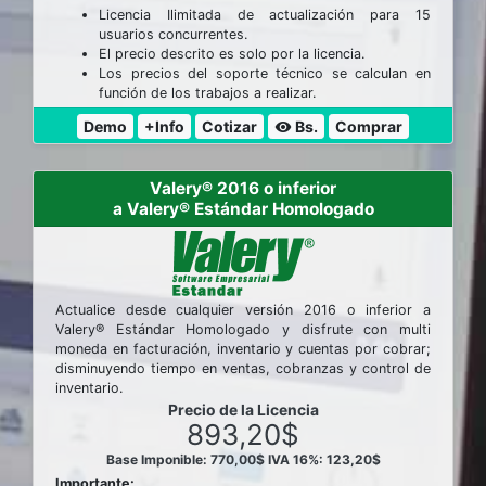
Licencia Ilimitada de actualización para 15
usuarios concurrentes.
El precio descrito es solo por la licencia.
Los precios del soporte técnico se calculan en
función de los trabajos a realizar.
Demo
+Info
Cotizar
Bs.
Comprar
visibility
Valery® 2016 o inferior
a Valery® Estándar Homologado
Actualice desde cualquier versión 2016 o inferior a
Valery® Estándar Homologado y disfrute con multi
moneda en facturación, inventario y cuentas por cobrar;
disminuyendo tiempo en ventas, cobranzas y control de
inventario.
Precio de la Licencia
893,20$
Base Imponible: 770,00$
IVA 16%: 123,20$
Importante: