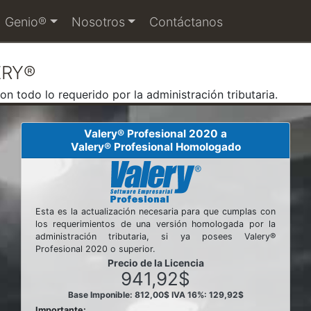
Genio®
Nosotros
Contáctanos
ERY®
 todo lo requerido por la administración tributaria.
Valery® Profesional 2020 a
Valery® Profesional Homologado
Esta es la actualización necesaria para que cumplas con
los requerimientos de una versión homologada por la
administración tributaria, si ya posees Valery®
Profesional 2020 o superior.
Precio de la Licencia
941,92$
Base Imponible: 812,00$
IVA 16%: 129,92$
Importante: