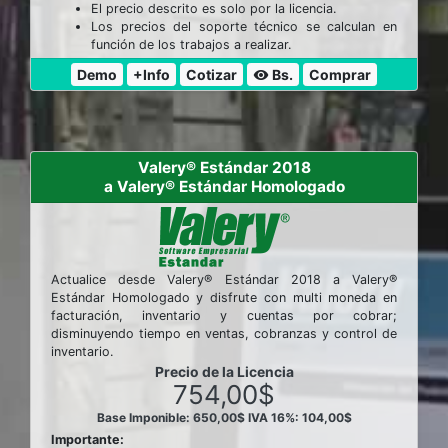
El precio descrito es solo por la licencia.
Los precios del soporte técnico se calculan en
función de los trabajos a realizar.
Demo
+Info
Cotizar
Bs.
Comprar
visibility
Valery® Estándar 2018
a Valery® Estándar Homologado
Actualice desde Valery® Estándar 2018 a Valery®
Estándar Homologado y disfrute con multi moneda en
facturación, inventario y cuentas por cobrar;
disminuyendo tiempo en ventas, cobranzas y control de
inventario.
Precio de la Licencia
754,00$
Base Imponible: 650,00$
IVA 16%: 104,00$
Importante: