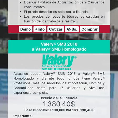
Licencia Ilimitada de Actualización para 2 usuarios
concurrentes.
El precio descrito es solo por la licencia.
Los precios del soporte técnico se calculan en
función de los trabajos a realizar.
Demo
+Info
Cotizar
Bs.
Comprar
visibility
Valery® SMB 2018
a Valery® SMB Homologado
Actualice desde Valery® SMB 2018 a Valery® SMB
Homologado y disfrute todo lo que tiene Valery®
Profesional más los módulos de Importación, Nómina y
Contabilidad hasta para 15 usuarios y viva una
experiencia completa.
Precio de la Licencia
1.380,40$
Base Imponible: 1.190,00$
IVA 16%: 190,40$
Importante: