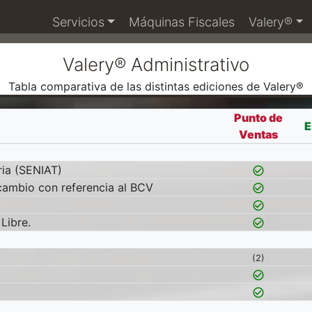
Servicios
Máquinas Fiscales
Valery®
Valery® Administrativo
Tabla comparativa de las distintas ediciones de Valery®
Punto de
E
Ventas
ria (SENIAT)
check_circle_outline
 cambio con referencia al BCV
check_circle_outline
check_circle_outline
Libre.
check_circle_outline
(2)
check_circle_outline
check_circle_outline