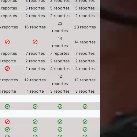
 reportes
3 reportes
3 reportes
3 reportes
 reportes
5 reportes
5 reportes
5 reportes
 reportes
2 reportes
2 reportes
2 reportes
23
6 reportes
16 reportes
23 reportes
reportes
14
block
block
14 reportes
reportes
 reportes
7 reportes
7 reportes
7 reportes
1 reporte
2 reportes
2 reportes
2 reportes
block
2 reportes
4 reportes
4 reportes
12
2 reportes
12 reportes
12 reportes
reportes
1 reporte
1 reporte
3 reportes
3 reportes
check_circle_outline
check_circle_outline
check_circle_outline
check_circle_outline
block
check_circle_outline
check_circle_outline
check_circle_outline
check_circle_outline
check_circle_outline
check_circle_outline
check_circle_outline