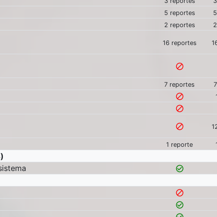
3 reportes
3
5 reportes
5
2 reportes
2
16 reportes
1
block
7 reportes
7
block
block
block
1
1 reporte
)
 sistema
check_circle_outline
block
check_circle_outline