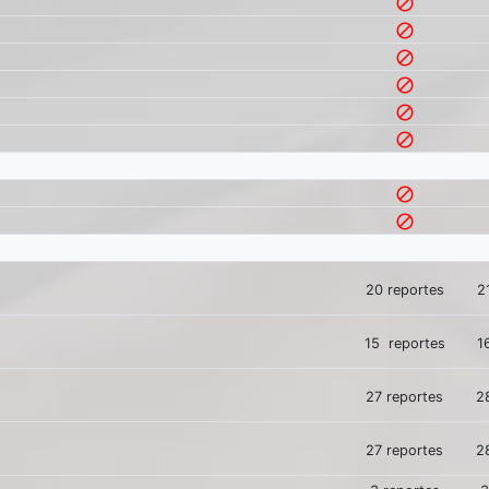
block
block
block
block
block
block
block
block
20 reportes
2
15 reportes
1
27 reportes
2
27 reportes
2