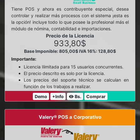
Tiene POS y ahora es contribuyente especial, desea
controlar y realizar más procesos con el sistema ¡esta es
la opción! incluye todo lo que posee la profesional más el
módulo de nómina, contabilidad e importaciones.
Precio de la Licencia
933,80$
Base Imponible: 805,00$
IVA 16%: 128,80$
Importante:
Licencia Ilimitada para 15 usuarios concurrentes.
El precio descrito es solo por la licencia.
Los precios del soporte técnico se calculan en
función de los trabajos a realizar.
Demo
+Info
Bs.
Comprar
visibility
Valery® POS a Corporativo