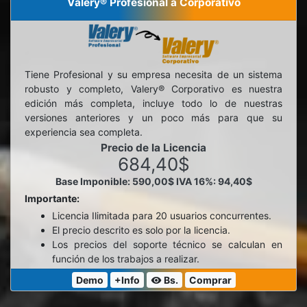
Valery® Profesional a Corporativo
Tiene Profesional y su empresa necesita de un sistema
robusto y completo, Valery® Corporativo es nuestra
edición más completa, incluye todo lo de nuestras
versiones anteriores y un poco más para que su
experiencia sea completa.
Precio de la Licencia
684,40$
Base Imponible: 590,00$
IVA 16%: 94,40$
Importante:
Licencia Ilimitada para 20 usuarios concurrentes.
El precio descrito es solo por la licencia.
Los precios del soporte técnico se calculan en
función de los trabajos a realizar.
Demo
+Info
Bs.
Comprar
visibility