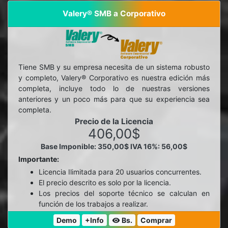
Valery® SMB a Corporativo
Tiene SMB y su empresa necesita de un sistema robusto
y completo, Valery® Corporativo es nuestra edición más
completa, incluye todo lo de nuestras versiones
anteriores y un poco más para que su experiencia sea
completa.
Precio de la Licencia
406,00$
Base Imponible: 350,00$
IVA 16%: 56,00$
Importante:
Licencia Ilimitada para 20 usuarios concurrentes.
El precio descrito es solo por la licencia.
Los precios del soporte técnico se calculan en
función de los trabajos a realizar.
Demo
+Info
Bs.
Comprar
visibility