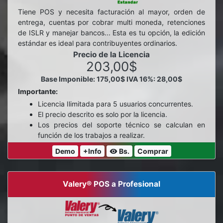
Tiene POS y necesita facturación al mayor, orden de
entrega, cuentas por cobrar multi moneda, retenciones
de ISLR y manejar bancos... Esta es tu opción, la edición
estándar es ideal para contribuyentes ordinarios.
Precio de la Licencia
203,00$
Base Imponible: 175,00$
IVA 16%: 28,00$
Importante:
Licencia Ilimitada para 5 usuarios concurrentes.
El precio descrito es solo por la licencia.
Los precios del soporte técnico se calculan en
función de los trabajos a realizar.
Demo
+Info
Bs.
Comprar
visibility
Valery® POS a Profesional