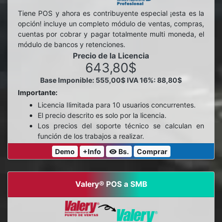
Tiene POS y ahora es contribuyente especial ¡esta es la
opción! incluye un completo módulo de ventas, compras,
cuentas por cobrar y pagar totalmente multi moneda, el
módulo de bancos y retenciones.
Precio de la Licencia
643,80$
Base Imponible: 555,00$
IVA 16%: 88,80$
Importante:
Licencia Ilimitada para 10 usuarios concurrentes.
El precio descrito es solo por la licencia.
Los precios del soporte técnico se calculan en
función de los trabajos a realizar.
Demo
+Info
Bs.
Comprar
visibility
Valery® POS a SMB