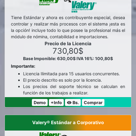
Tiene Estándar y ahora es contribuyente especial, desea
controlar y realizar más procesos con el sistema ¡esta es
la opción! incluye todo lo que posee la profesional más el
módulo de nómina, contabilidad e importaciones.
Precio de la Licencia
730,80$
Base Imponible: 630,00$
IVA 16%: 100,80$
Importante:
Licencia Ilimitada para 15 usuarios concurrentes.
El precio descrito es solo por la licencia.
Los precios del soporte técnico se calculan en
función de los trabajos a realizar.
Demo
+Info
Bs.
Comprar
visibility
Valery® Estándar a Corporativo