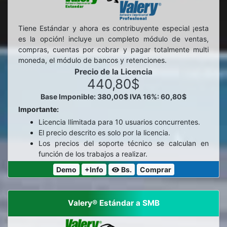
Tiene Estándar y ahora es contribuyente especial ¡esta
es la opción! incluye un completo módulo de ventas,
compras, cuentas por cobrar y pagar totalmente multi
moneda, el módulo de bancos y retenciones.
Precio de la Licencia
440,80$
Base Imponible: 380,00$
IVA 16%: 60,80$
Importante:
Licencia Ilimitada para 10 usuarios concurrentes.
El precio descrito es solo por la licencia.
Los precios del soporte técnico se calculan en
función de los trabajos a realizar.
Demo
+Info
Bs.
Comprar
visibility
Valery® Estándar a SMB