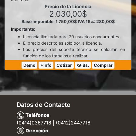
Precio de la Licencia
2.030,00$
Base Imponible: 1.750,00$
IVA 16%: 280,00$
Importante:
Licencia Ilimitada para 20 usuarios concurrentes.
El precio descrito es solo por la licencia.
Los precios del soporte técnico se calculan en
función de los trabajos a realizar.
Demo
+Info
Cotizar
Bs.
Comprar
visibility
Datos de Contacto
Teléfonos
(0414)0367718
|
(0412)2447718
Dirección