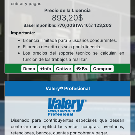
cobrar y pagar.
Precio de la Licencia
893,20$
Base Imponible: 770,00$
IVA 16%: 123,20$
Importante:
Licencia Ilimitada para 5 usuarios concurrentes.
El precio descrito es solo por la licencia.
Los precios del soporte técnico se calculan en
función de los trabajos a realizar.
Demo
+Info
Cotizar
Bs.
Comprar
visibility
Valery® Profesional
Diseñado para contribuyentes especiales que desean
controlar con amplitud las ventas, compras, inventarios,
retenciones, bancos, cuentas por cobrar y pagar.