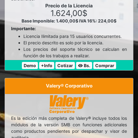
Precio de la Licencia
1.624,00$
Base Imponible: 1.400,00$
IVA 16%: 224,00$
Importante:
Licencia Ilimitada para 15 usuarios concurrentes.
El precio descrito es solo por la licencia.
Los precios del soporte técnico se calculan en
función de los trabajos a realizar.
Demo
+Info
Cotizar
Bs.
Comprar
visibility
Valery® Corporativo
Es la edición más completa de Valery® incluye todos los
módulos de la versión SMB con funciones adicionales
como productos pendientes por despachar y visor de
auditoria.