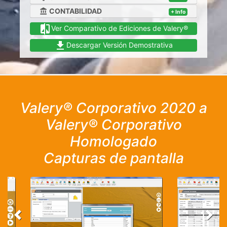
CONTABILIDAD
account_balance
+ Info
compare
Ver Comparativo de Ediciones de Valery®
file_download
Descargar Versión Demostrativa
Valery® Corporativo 2020 a
Valery® Corporativo
Homologado
Capturas de pantalla