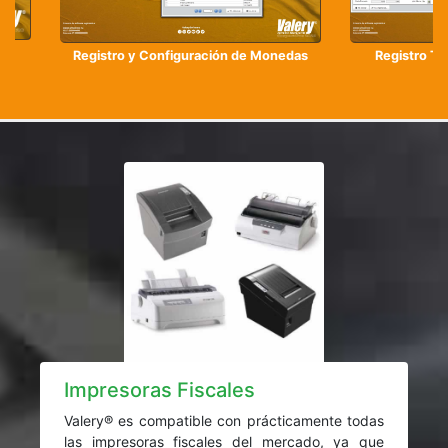
Registro y Configuración de Monedas
Registro Tr
Impresoras Fiscales
Valery® es compatible con prácticamente todas
las impresoras fiscales del mercado, ya que