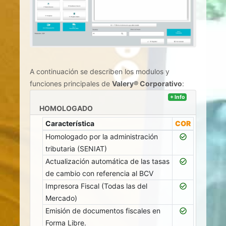
A continuación se describen los modulos y
funciones principales de
Valery® Corporativo
:
license
+ Info
HOMOLOGADO
Característica
COR
Homologado por la administración
check_circle_outline
tributaria (SENIAT)
Actualización automática de las tasas
check_circle_outline
de cambio con referencia al BCV
Impresora Fiscal (Todas las del
check_circle_outline
Mercado)
Emisión de documentos fiscales en
check_circle_outline
Forma Libre.