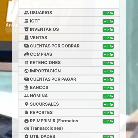
USUARIOS
people_alt
+ Info
IGTF
account_balance
+ Info
INVENTARIOS
inventory_2
+ Info
VENTAS
point_of_sale
+ Info
CUENTAS POR COBRAR
payments
+ Info
COMPRAS
shop_two
+ Info
RETENCIONES
text_snippet
+ Info
IMPORTACIÓN
public
+ Info
CUENTAS POR PAGAR
payments
+ Info
BANCOS
account_balance
+ Info
NÓMINA
people
+ Info
SUCURSALES
edit_location
+ Info
REPORTES
summarize
+ Info
REIMPRIMIR (Formatos
print
+ Info
de Transacciones)
UTILIDADES
settings
+ Info