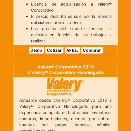
Licencia de actualización a Valery®
Corporativo.
El precio descrito es solo por la licencia
del sistema administrativo.
Los precios del soporte técnico se
calculan en función de los trabajos a
realizar.
Demo
Cotizar
Bs.
Comprar
visibility
Valery® Corporativo 2018
a Valery® Corporativo Homologado
Actualice desde cValery® Corporativo 2018 a
Valery® Corporativo Homologado para una
experiencia completa en facturación, inventario,
compras, importaciones, cuentas por cobrar,
cuentas por pagar, bancos, nómina,
contabilidad y más.