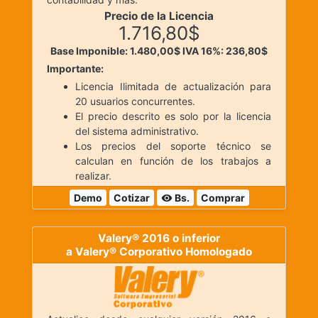
Precio de la Licencia
1.716,80$
Base Imponible: 1.480,00$
IVA 16%: 236,80$
Importante:
Licencia Ilimitada de actualización para
20 usuarios concurrentes.
El precio descrito es solo por la licencia
del sistema administrativo.
Los precios del soporte técnico se
calculan en función de los trabajos a
realizar.
Demo
Cotizar
Bs.
Comprar
visibility
Valery® 2016 o inferior
a Valery® Corporativo Homologado