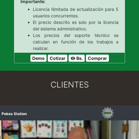
Importante:
Licencia Ilimitada de actualización para 5
usuarios concurrentes.
El precio descrito es solo por la licencia
del sistema administrativo.
Los precios del soporte técnico se
calculan en función de los trabajos a
realizar.
Demo
Cotizar
Bs.
Comprar
visibility
CLIENTES
SERVICIOS PRESTADOS RECIENTEMENTE
Pekes Station