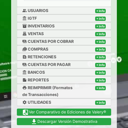
USUARIOS
people_alt
+ Info
IGTF
account_balance
+ Info
INVENTARIOS
inventory_2
+ Info
VENTAS
point_of_sale
+ Info
CUENTAS POR COBRAR
payments
+ Info
COMPRAS
shop_two
+ Info
RETENCIONES
text_snippet
+ Info
CUENTAS POR PAGAR
payments
+ Info
BANCOS
account_balance
+ Info
REPORTES
summarize
+ Info
REIMPRIMIR (Formatos
print
+ Info
de Transacciones)
UTILIDADES
settings
+ Info
compare
Ver Comparativo de Ediciones de Valery®
file_download
Descargar Versión Demostrativa