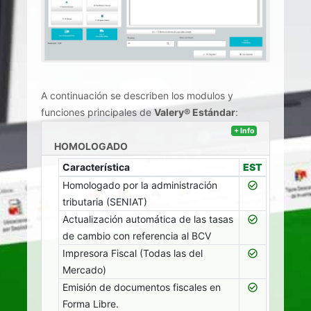
A continuación se describen los modulos y
funciones principales de
Valery® Estándar
:
license
+ Info
HOMOLOGADO
Característica
EST
Homologado por la administración
check_circle_outline
tributaria (SENIAT)
Actualización automática de las tasas
check_circle_outline
de cambio con referencia al BCV
Impresora Fiscal (Todas las del
check_circle_outline
Mercado)
Emisión de documentos fiscales en
check_circle_outline
Forma Libre.