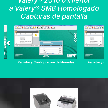
Valery® 2016 o inferior
a Valery® SMB Homologado
Capturas de pantalla
Registro y Configuración de Monedas
Registro y C