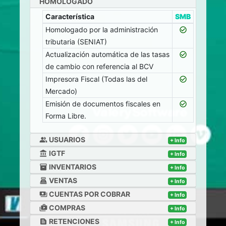
HOMOLOGADO
Característica
SMB
Homologado por la administración
check_circle_outline
tributaria (SENIAT)
Actualización automática de las tasas
check_circle_outline
de cambio con referencia al BCV
Impresora Fiscal (Todas las del
check_circle_outline
Mercado)
Emisión de documentos fiscales en
check_circle_outline
Forma Libre.
USUARIOS
people_alt
+ Info
IGTF
account_balance
+ Info
INVENTARIOS
inventory_2
+ Info
VENTAS
point_of_sale
+ Info
CUENTAS POR COBRAR
payments
+ Info
COMPRAS
shop_two
+ Info
RETENCIONES
text_snippet
+ Info