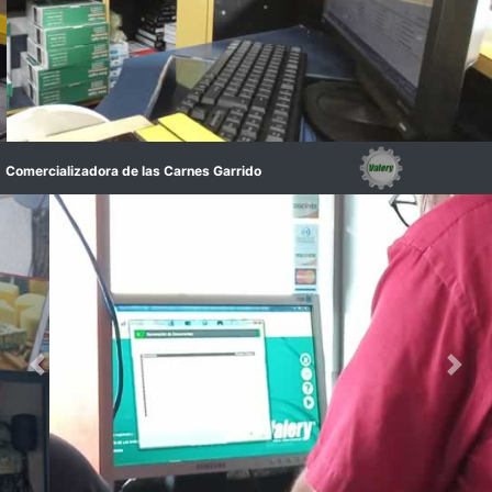
Actualización a Valery SMB 2020, mantenimiento y configuración
Comercializadora de las Carnes Garrido
frecuente.