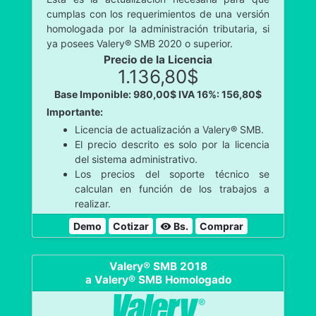
cumplas con los requerimientos de una versión
homologada por la administración tributaria, si
ya posees Valery® SMB 2020 o superior.
Precio de la Licencia
1.136,80$
Base Imponible: 980,00$
IVA 16%: 156,80$
Importante:
Licencia de actualización a Valery® SMB.
El precio descrito es solo por la licencia
del sistema administrativo.
Los precios del soporte técnico se
calculan en función de los trabajos a
realizar.
Demo
Cotizar
Bs.
Comprar
visibility
Valery® SMB 2018
a Valery® SMB Homologado