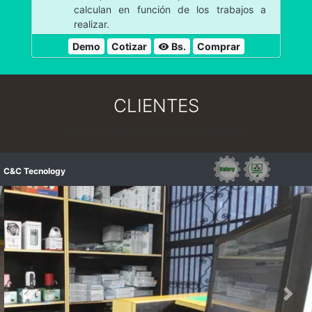
calculan en función de los trabajos a
realizar.
Demo
Cotizar
Bs.
Comprar
visibility
CLIENTES
SERVICIOS PRESTADOS RECIENTEMENTE
C&C Tecnology